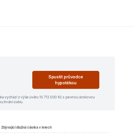
Spustit průvodce
hypotékou
ka vychází z výše úvěru
10 712 000
Kč s pevnou úrokovou
 trvání úvěru.