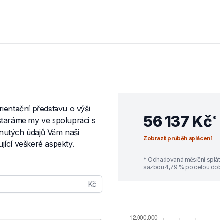
ientační představu o výši
56 137 Kč
*
staráme my ve spolupráci s
nutých údajů Vám naši
Zobrazit průběh splácení
jící veškeré aspekty.
* Odhadovaná měsíční splát
sazbou
4,79
% po celou dobu
Kč