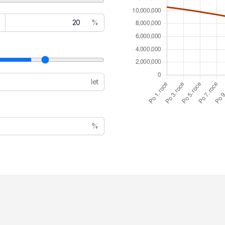
%
let
%