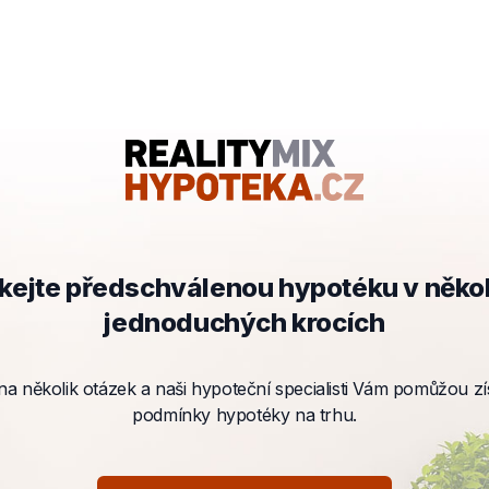
kejte předschválenou hypotéku v něko
jednoduchých krocích
a několik otázek a naši hypoteční specialisti Vám pomůžou zís
podmínky hypotéky na trhu.