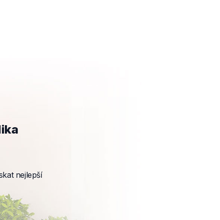
lika
kat nejlepší